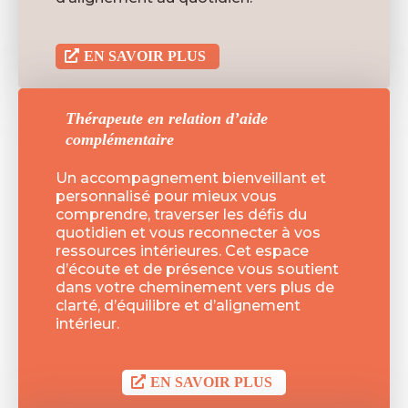
EN SAVOIR PLUS
Thérapeute en relation d’aide
complémentaire
Un accompagnement bienveillant et
personnalisé pour mieux vous
comprendre, traverser les défis du
quotidien et vous reconnecter à vos
ressources intérieures. Cet espace
d’écoute et de présence vous soutient
dans votre cheminement vers plus de
clarté, d’équilibre et d’alignement
intérieur.
EN SAVOIR PLUS